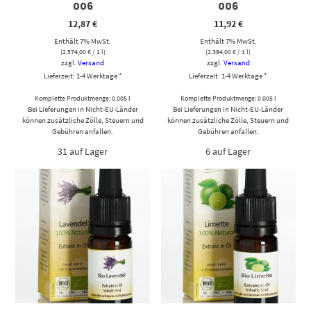
006
006
12,87
€
11,92
€
Enthält 7% MwSt.
Enthält 7% MwSt.
(
2.574,00
€
/ 1 l)
(
2.384,00
€
/ 1 l)
zzgl.
Versand
zzgl.
Versand
Lieferzeit: 1-4 Werktage *
Lieferzeit: 1-4 Werktage *
Komplette Produktmenge: 0.005 l
Komplette Produktmenge: 0.005 l
Bei Lieferungen in Nicht-EU-Länder
Bei Lieferungen in Nicht-EU-Länder
können zusätzliche Zölle, Steuern und
können zusätzliche Zölle, Steuern und
Gebühren anfallen.
Gebühren anfallen.
31 auf Lager
6 auf Lager