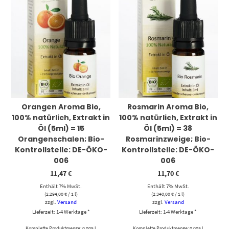
Orangen Aroma Bio,
Rosmarin Aroma Bio,
100% natürlich, Extrakt in
100% natürlich, Extrakt in
Öl (5ml) = 15
Öl (5ml) = 38
Orangenschalen; Bio-
Rosmarinzweige; Bio-
Kontrollstelle: DE-ÖKO-
Kontrollstelle: DE-ÖKO-
006
006
11,47
€
11,70
€
Enthält 7% MwSt.
Enthält 7% MwSt.
(
2.294,00
€
/ 1 l)
(
2.340,00
€
/ 1 l)
zzgl.
Versand
zzgl.
Versand
Lieferzeit: 1-4 Werktage *
Lieferzeit: 1-4 Werktage *
Komplette Produktmenge: 0.005 l
Komplette Produktmenge: 0.005 l