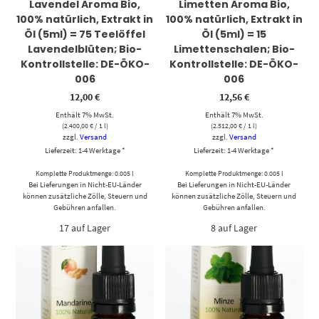
Lavendel Aroma Bio,
Limetten Aroma Bio,
100% natürlich, Extrakt in
100% natürlich, Extrakt in
Öl (5ml) = 75 Teelöffel
Öl (5ml) = 15
Lavendelblüten; Bio-
Limettenschalen; Bio-
Kontrollstelle: DE-ÖKO-
Kontrollstelle: DE-ÖKO-
006
006
12,00
€
12,56
€
Enthält 7% MwSt.
Enthält 7% MwSt.
(
2.400,00
€
/ 1 l)
(
2.512,00
€
/ 1 l)
zzgl.
Versand
zzgl.
Versand
Lieferzeit: 1-4 Werktage *
Lieferzeit: 1-4 Werktage *
Komplette Produktmenge: 0.005 l
Komplette Produktmenge: 0.005 l
Bei Lieferungen in Nicht-EU-Länder
Bei Lieferungen in Nicht-EU-Länder
können zusätzliche Zölle, Steuern und
können zusätzliche Zölle, Steuern und
Gebühren anfallen.
Gebühren anfallen.
17 auf Lager
8 auf Lager