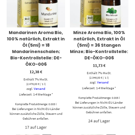
Mandarinen Aroma Bio,
Minze Aroma Bio, 100%
100% natürlich, Extrakt in
natürlich, Extrakt in Öl
Öl (5ml) = 18
(5ml) = 36 Stangen
Mandarinenschalen;
Minze; Bio-Kontrollstelle:
Bio-Kontrollstelle: DE-
DE-ÖKO-006
ÖKO-006
11,73
€
12,38
€
Enthält 7% MwSt.
(
2.346,00
€
/ 1 l)
Enthält 7% MwSt.
zzgl.
Versand
(
2.476,00
€
/ 1 l)
Lieferzeit: 1-4 Werktage *
zzgl.
Versand
Lieferzeit: 1-4 Werktage *
Komplette Produktmenge: 0.005 l
Bei Lieferungen in Nicht-EU-Länder
Komplette Produktmenge: 0.005 l
können zusätzliche Zölle, Steuern und
Bei Lieferungen in Nicht-EU-Länder
Gebühren anfallen.
können zusätzliche Zölle, Steuern und
Gebühren anfallen.
24 auf Lager
17 auf Lager