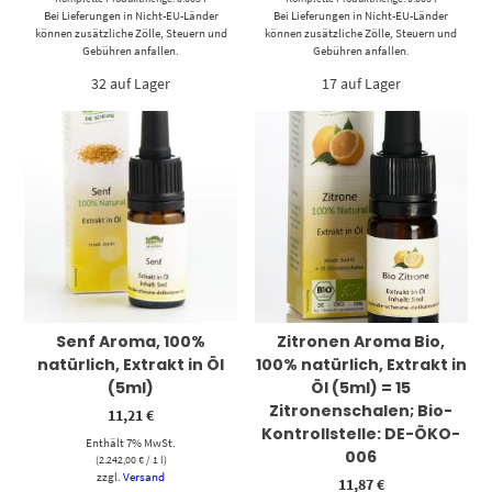
Bei Lieferungen in Nicht-EU-Länder
Bei Lieferungen in Nicht-EU-Länder
können zusätzliche Zölle, Steuern und
können zusätzliche Zölle, Steuern und
Gebühren anfallen.
Gebühren anfallen.
32 auf Lager
17 auf Lager
Senf Aroma, 100%
Zitronen Aroma Bio,
natürlich, Extrakt in Öl
100% natürlich, Extrakt in
(5ml)
Öl (5ml) = 15
Zitronenschalen; Bio-
11,21
€
Kontrollstelle: DE-ÖKO-
Enthält 7% MwSt.
006
(
2.242,00
€
/ 1 l)
zzgl.
Versand
11,87
€