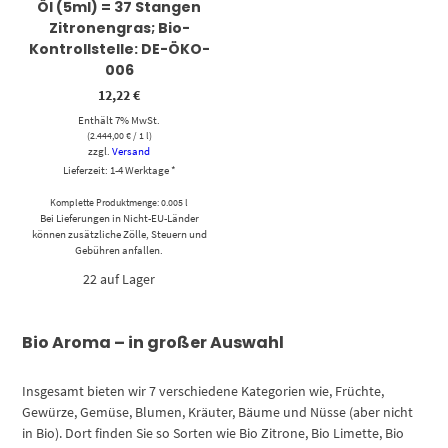
Öl (5ml) = 37 Stangen
Zitronengras; Bio-
Kontrollstelle: DE-ÖKO-
006
12,22
€
Enthält 7% MwSt.
(
2.444,00
€
/ 1 l)
zzgl.
Versand
Lieferzeit: 1-4 Werktage *
Komplette Produktmenge: 0.005 l
Bei Lieferungen in Nicht-EU-Länder
können zusätzliche Zölle, Steuern und
Gebühren anfallen.
22 auf Lager
Bio Aroma – in großer Auswahl
Insgesamt bieten wir 7 verschiedene Kategorien wie, Früchte,
Gewürze, Gemüse, Blumen, Kräuter, Bäume und Nüsse (aber nicht
in Bio). Dort finden Sie so Sorten wie Bio Zitrone, Bio Limette, Bio