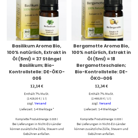
Basilikum Aroma Bio,
Bergamotte Aroma Bio,
100% natürlich, Extrakt in
100% natürlich, Extrakt in
Öl (5ml) = 37 Stängel
Öl (5ml) = 18
Basilikum; Bio-
Bergamotteschalen;
Kontrollstelle: DE-ÖKO-
Bio-Kontrollstelle: DE-
006
ÖKO-006
12,14
€
12,34
€
Enthält 7% MwSt.
Enthält 7% MwSt.
(
2.428,00
€
/ 1 l)
(
2.468,00
€
/ 1 l)
zzgl.
Versand
zzgl.
Versand
Lieferzeit: 1-4 Werktage *
Lieferzeit: 1-4 Werktage *
Komplette Produktmenge: 0.005 l
Komplette Produktmenge: 0.005 l
Bei Lieferungen in Nicht-EU-Länder
Bei Lieferungen in Nicht-EU-Länder
können zusätzliche Zölle, Steuern und
können zusätzliche Zölle, Steuern und
Gebühren anfallen.
Gebühren anfallen.