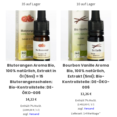
35 auf Lager
10 auf Lager
Blutorangen Aroma Bio,
Bourbon Vanille Aroma
100% natürlich, Extrakt in
Bio, 100% natürlich,
Öl (5ml) = 15
Extrakt (5ml); Bio-
Blutorangenschalen;
Kontrollstelle: DE-ÖKO-
Bio-Kontrollstelle: DE-
006
ÖKO-006
12,26
€
14,22
€
Enthält 7% MwSt.
(
2.452,00
€
/ 1 l)
Enthält 7% MwSt.
zzgl.
Versand
(
2.844,00
€
/ 1 l)
Lieferzeit: 1-4 Werktage *
zzgl.
Versand