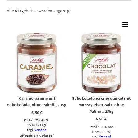
Alle 4 Ergebnisse werden angezeigt
Karamellcreme mit
Schokoladencreme dunkel mit
Schokolade, ohne Palmöl, 235g
Murray River Salz, ohne
Palmöl, 235g
6,50
€
6,50
€
Enthält 7% MwSt.
(
27,66
€
/ 1 kg)
Enthält 7% MwSt.
zzgl.
Versand
(
27,66
€
/ 1 kg)
Lieferzeit: 1-4 Werktage *
zzgl.
Versand