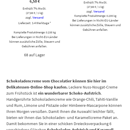
6,50
€
Enthält 7% MwSt.
(
27,66
€
/ 1 kg)
Enthält 7% MwSt.
zzgl.
Versand
(
27,66
€
/ 1 kg)
Komplette Produktmenge: 0.235 kg
zzgl.
Versand
Bei Lieferungen in Nicht-EU-Länder
Lieferzeit: 1-4 Werktage *
können zusätzliche Zölle, Steuern und
Gebühren anfallen.
Komplette Produktmenge: 0.235 kg
Bei Lieferungen in Nicht-EU-Länder
können zusätzliche Zölle, Steuern und
Gebühren anfallen.
68 auf Lager
Schokoladencreme vom Chocolatier können Sie hier im
Delikatessen-Online-Shop kaufen.
Leckere Nuss-Nougat-Creme
zum Frühstück ist
ein wunderbarer Schoko-Aufstrich
.
Handgerührte Schokoladencreme wie Orange-Chili, Tahiti-Vanille
und Rum, Limone und Pistazie oder Himbeere-Mascarpone können
Ihren Morgen versüßen. Damit Ihnen die Auswahl leichter fällt,
bieten wir Ihnen das Schokoladen- und Karamellcreme-Paket an.
Damit bekommen Sie in einer schicken Dreiecksverpackung 6
verschiedene Gläschen
Schokoladen-Aufstrich und Karamell-