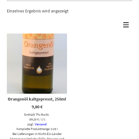
Einzelnes Ergebnis wird angezeigt
Orangenöl kaltgepresst, 250ml
9,80
€
Enthält 7% MwSt.
(
39,20
€
/ 1 l)
zzgl.
Versand
Komplette Produktmenge: 0.25 l
Bei Lieferungen in Nicht-EU-Länder
können zusätzliche Zölle, Steuern und