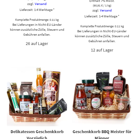
Enthält 7% MwSt.
zzgl.
Versand
(
90,91
€
/ 1 kg)
Lieferzeit: 1-4 Werktage *
zzgl.
Versand
Lieferzeit: 1-4 Werktage *
Komplette Produktmenge: 0.11 kg
Bei Lieferungen in Nicht-EU-Länder
Komplette Produktmenge: 0.11 kg
können zusätzliche Zölle, Steuern und
Bei Lieferungen in Nicht-EU-Länder
Gebühren anfallen.
können zusätzliche Zölle, Steuern und
Gebühren anfallen.
26 auf Lager
12 auf Lager
Delikatessen Geschenkkorb
Geschenkkorb BBQ Meister für
Vorzüglich
Männer