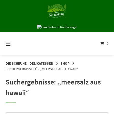
Springe
zum
Inhalt
0
DIE SCHEUNE - DELIKATESSEN
SHOP
SUCHERGEBNISSE FÜR „MEERSALZ AUS HAWAII“
Suchergebnisse: „meersalz aus
hawaii“