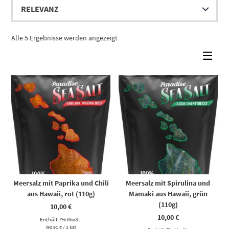
Alle 5 Ergebnisse werden angezeigt
Meersalz mit Paprika und Chili
Meersalz mit Spirulina und
aus Hawaii, rot (110g)
Mamaki aus Hawaii, grün
(110g)
10,00
€
10,00
€
Enthält 7% MwSt.
(
90,91
€
/ 1 kg)