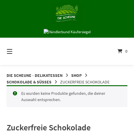
Springe
zum
Inhalt
0
DIE SCHEUNE - DELIKATESSEN
SHOP
SCHOKOLADE & SÜSSES
ZUCKERFREIE SCHOKOLADE
Es wurden keine Produkte gefunden, die deiner
Auswahl entsprechen.
Zuckerfreie Schokolade