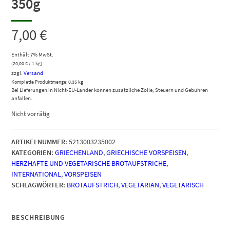
350g
7,00
€
Enthält 7% MwSt.
(
20,00
€
/ 1 kg)
zzgl.
Versand
Komplette Produktmenge: 0.35 kg
Bei Lieferungen in Nicht-EU-Länder können zusätzliche Zölle, Steuern und Gebühren
anfallen.
Nicht vorrätig
ARTIKELNUMMER:
5213003235002
KATEGORIEN:
GRIECHENLAND
,
GRIECHISCHE VORSPEISEN
,
HERZHAFTE UND VEGETARISCHE BROTAUFSTRICHE
,
INTERNATIONAL
,
VORSPEISEN
SCHLAGWÖRTER:
BROTAUFSTRICH
,
VEGETARIAN
,
VEGETARISCH
BESCHREIBUNG