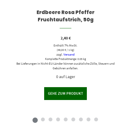
Erdbeere Rosa Pfeffer
Fruchtaufstrich, 50g
2,40
€
Enthält 7% MwSt.
(
48,00
€
/ 1 kg)
zzgl.
Versand
Komplette Produktmenge: 0.05 kg
Bei Lieferungen in Nicht-EU-Länder können zusätzliche Zölle, Steuern und
Gebühren anfallen.
0 auf Lager
GEHE ZUM PRODUKT