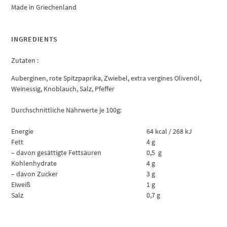
Made in Griechenland
INGREDIENTS
Zutaten :
Auberginen, rote Spitzpaprika, Zwiebel, extra vergines Olivenöl,
Weinessig, Knoblauch, Salz, Pfeffer
Durchschnittliche Nährwerte je 100g:
Energie
64 kcal / 268 kJ
Fett
4 g
– davon gesättigte Fettsäuren
0,5 g
Kohlenhydrate
4 g
– davon Zucker
3 g
Eiweiß
1 g
Salz
0,7 g