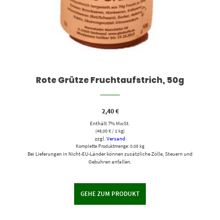
Rote Grütze Fruchtaufstrich, 50g
2,40
€
Enthält 7% MwSt.
(
48,00
€
/ 1 kg)
zzgl.
Versand
Komplette Produktmenge: 0.05 kg
Bei Lieferungen in Nicht-EU-Länder können zusätzliche Zölle, Steuern und
Gebühren anfallen.
GEHE ZUM PRODUKT