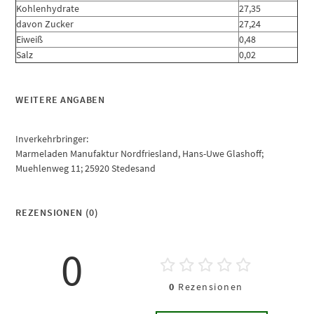
Kohlenhydrate
27,35
davon Zucker
27,24
Eiweiß
0,48
Salz
0,02
WEITERE ANGABEN
Inverkehrbringer:
Marmeladen Manufaktur Nordfriesland, Hans-Uwe Glashoff;
Muehlenweg 11; 25920 Stedesand
REZENSIONEN (0)
0
0
Rezensionen