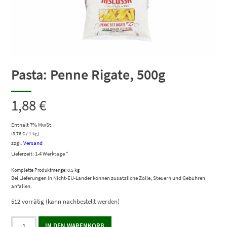
Pasta: Penne Rigate, 500g
1,88
€
Enthält 7% MwSt.
(
3,76
€
/ 1 kg)
zzgl.
Versand
Lieferzeit: 1-4 Werktage *
Komplette Produktmenge: 0.5 kg
Bei Lieferungen in Nicht-EU-Länder können zusätzliche Zölle, Steuern und Gebühren
anfallen.
512 vorrätig (kann nachbestellt werden)
Pasta:
IN DEN WARENKORB