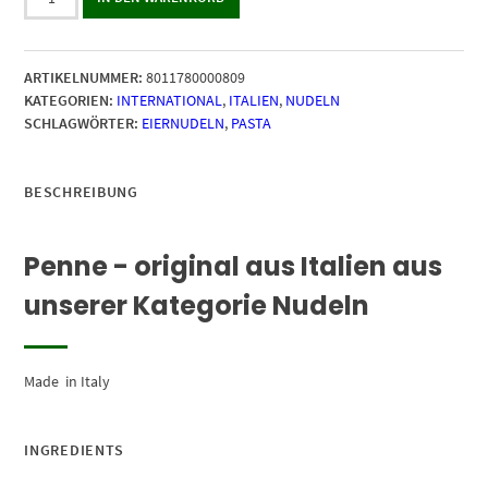
Penne
Rigate,
500g
ARTIKELNUMMER:
8011780000809
Menge
KATEGORIEN:
INTERNATIONAL
,
ITALIEN
,
NUDELN
SCHLAGWÖRTER:
EIERNUDELN
,
PASTA
BESCHREIBUNG
Penne - original aus Italien aus
unserer Kategorie Nudeln
Made in Italy
INGREDIENTS