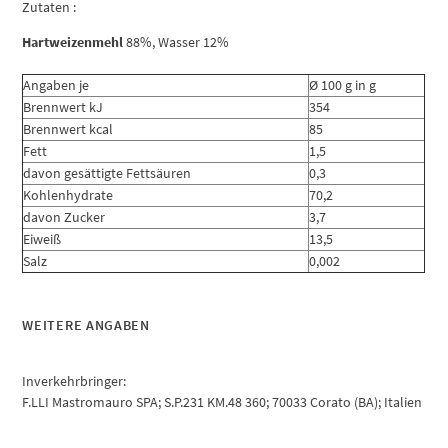
Zutaten :
Hartweizenmehl
88%, Wasser 12%
Angaben je
Ø 100 g in g
Brennwert kJ
354
Brennwert kcal
85
Fett
1,5
davon gesättigte Fettsäuren
0,3
Kohlenhydrate
70,2
davon Zucker
3,7
Eiweiß
13,5
Salz
0,002
WEITERE ANGABEN
Inverkehrbringer:
F.LLI Mastromauro SPA; S.P.231 KM.48 360; 70033 Corato (BA); Italien