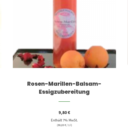
Rosen-Marillen-Balsam-
Essigzubereitung
9,80
€
Enthält 7% MwSt.
(
39,20
€
/ 1 l)