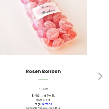
Rosen Bonbon
5,30
€
Enthält 7% MwSt.
(
35,33
€
/ 1 kg)
zzgl.
Versand
Komplette Produktmenge: 0.15 kg