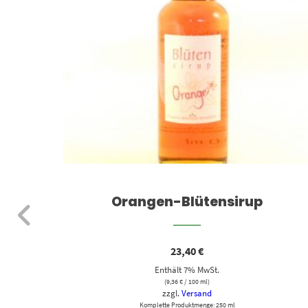
Orangen-Blütensirup
23,40
€
Enthält 7% MwSt.
(
9,36
€
/ 100 ml)
zzgl.
Versand
Komplette Produktmenge: 250 ml