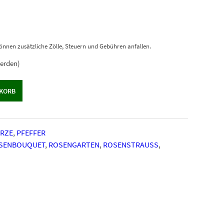
önnen zusätzliche Zölle, Steuern und Gebühren anfallen.
werden)
NKORB
RZE
,
PFEFFER
SENBOUQUET
,
ROSENGARTEN
,
ROSENSTRAUSS
,