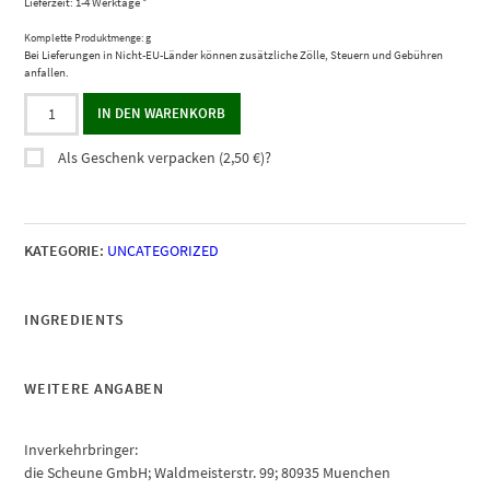
Lieferzeit: 1-4 Werktage *
Komplette Produktmenge: g
Bei Lieferungen in Nicht-EU-Länder können zusätzliche Zölle, Steuern und Gebühren
anfallen.
Riech-
IN DEN WARENKORB
und
Schmeckproben
Als Geschenk verpacken (
2,50
€
)?
von
Extrakten
Menge
KATEGORIE:
UNCATEGORIZED
INGREDIENTS
WEITERE ANGABEN
Inverkehrbringer:
die Scheune GmbH; Waldmeisterstr. 99; 80935 Muenchen