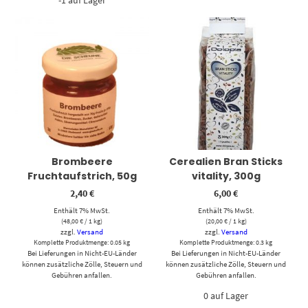
Brombeere
Cerealien Bran Sticks
Fruchtaufstrich, 50g
vitality, 300g
2,40
€
6,00
€
Enthält 7% MwSt.
Enthält 7% MwSt.
(
48,00
€
/ 1 kg)
(
20,00
€
/ 1 kg)
zzgl.
Versand
zzgl.
Versand
Komplette Produktmenge: 0.05 kg
Komplette Produktmenge: 0.3 kg
Bei Lieferungen in Nicht-EU-Länder
Bei Lieferungen in Nicht-EU-Länder
können zusätzliche Zölle, Steuern und
können zusätzliche Zölle, Steuern und
Gebühren anfallen.
Gebühren anfallen.
0 auf Lager