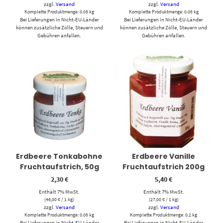
zzgl.
Versand
zzgl.
Versand
Komplette Produktmenge: 0.05 kg
Komplette Produktmenge: 0.05 kg
Bei Lieferungen in Nicht-EU-Länder
Bei Lieferungen in Nicht-EU-Länder
können zusätzliche Zölle, Steuern und
können zusätzliche Zölle, Steuern und
Gebühren anfallen.
Gebühren anfallen.
Erdbeere Tonkabohne
Erdbeere Vanille
Fruchtaufstrich, 50g
Fruchtaufstrich 200g
2,30
€
5,40
€
Enthält 7% MwSt.
Enthält 7% MwSt.
(
46,00
€
/ 1 kg)
(
27,00
€
/ 1 kg)
zzgl.
Versand
zzgl.
Versand
Komplette Produktmenge: 0.05 kg
Komplette Produktmenge: 0.2 kg
Bei Lieferungen in Nicht-EU-Länder
Bei Lieferungen in Nicht-EU-Länder