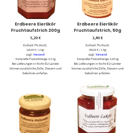
Erdbeere Eierlikör
Erdbeere Eierlikör
Fruchtaufstrich 200g
Fruchtaufstrich, 50g
5,20
€
2,40
€
Enthält 7% MwSt.
Enthält 7% MwSt.
(
26,00
€
/ 1 kg)
(
48,00
€
/ 1 kg)
zzgl.
Versand
zzgl.
Versand
Komplette Produktmenge: 0.2 kg
Komplette Produktmenge: 0.05 kg
Bei Lieferungen in Nicht-EU-Länder
Bei Lieferungen in Nicht-EU-Länder
können zusätzliche Zölle, Steuern und
können zusätzliche Zölle, Steuern und
Gebühren anfallen.
Gebühren anfallen.