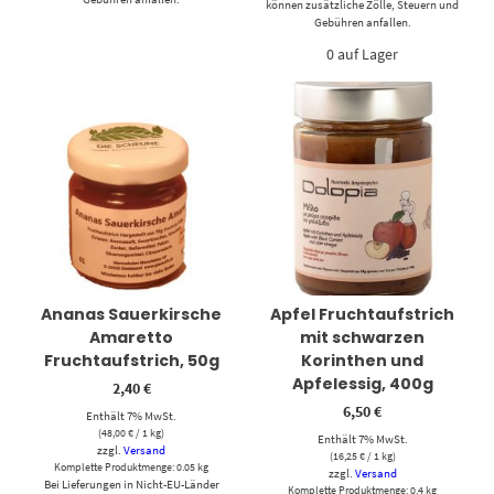
können zusätzliche Zölle, Steuern und
Gebühren anfallen.
0 auf Lager
Ananas Sauerkirsche
Apfel Fruchtaufstrich
Amaretto
mit schwarzen
Fruchtaufstrich, 50g
Korinthen und
Apfelessig, 400g
2,40
€
6,50
€
Enthält 7% MwSt.
(
48,00
€
/ 1 kg)
Enthält 7% MwSt.
zzgl.
Versand
(
16,25
€
/ 1 kg)
Komplette Produktmenge: 0.05 kg
zzgl.
Versand
Bei Lieferungen in Nicht-EU-Länder
Komplette Produktmenge: 0.4 kg