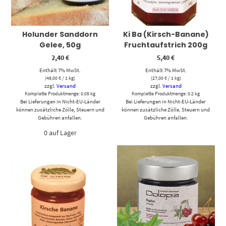
Holunder Sanddorn
Ki Ba (Kirsch-Banane)
Gelee, 50g
Fruchtaufstrich 200g
2,40
€
5,40
€
Enthält 7% MwSt.
Enthält 7% MwSt.
(
48,00
€
/ 1 kg)
(
27,00
€
/ 1 kg)
zzgl.
Versand
zzgl.
Versand
Komplette Produktmenge: 0.05 kg
Komplette Produktmenge: 0.2 kg
Bei Lieferungen in Nicht-EU-Länder
Bei Lieferungen in Nicht-EU-Länder
können zusätzliche Zölle, Steuern und
können zusätzliche Zölle, Steuern und
Gebühren anfallen.
Gebühren anfallen.
0 auf Lager