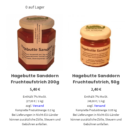
0 auf Lager
Hagebutte Sanddorn
Hagebutte Sanddorn
Fruchtaufstrich 200g
Fruchtaufstrich, 50g
5,40
€
2,40
€
Enthält 7% MwSt.
Enthält 7% MwSt.
(
27,00
€
/ 1 kg)
(
48,00
€
/ 1 kg)
zzgl.
Versand
zzgl.
Versand
Komplette Produktmenge: 0.2 kg
Komplette Produktmenge: 0.05 kg
Bei Lieferungen in Nicht-EU-Länder
Bei Lieferungen in Nicht-EU-Länder
können zusätzliche Zölle, Steuern und
können zusätzliche Zölle, Steuern und
Gebühren anfallen.
Gebühren anfallen.