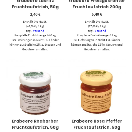
Erdbeere Lakritz
Erdbeere Preisgekrönter
Fruchtaufstrich, 50g
Fruchtaufstrich 200g
2,40
€
5,40
€
Enthält 7% MwSt.
Enthält 7% MwSt.
(
48,00
€
/ 1 kg)
(
27,00
€
/ 1 kg)
zzgl.
Versand
zzgl.
Versand
Komplette Produktmenge: 0.05 kg
Komplette Produktmenge: 0.2 kg
Bei Lieferungen in Nicht-EU-Länder
Bei Lieferungen in Nicht-EU-Länder
können zusätzliche Zölle, Steuern und
können zusätzliche Zölle, Steuern und
Gebühren anfallen.
Gebühren anfallen.
Erdbeere Rhabarber
Erdbeere Rosa Pfeffer
Fruchtaufstrich, 50g
Fruchtaufstrich, 50g