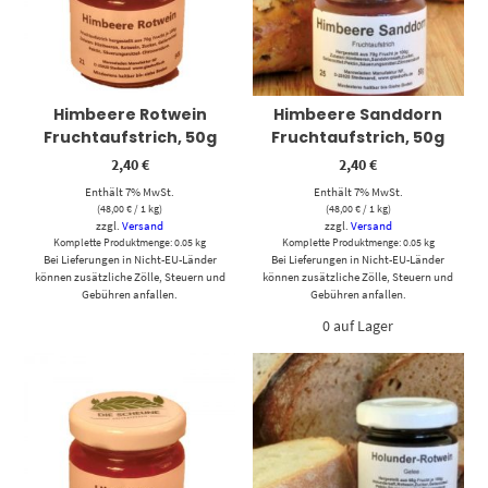
Himbeere Rotwein
Himbeere Sanddorn
Fruchtaufstrich, 50g
Fruchtaufstrich, 50g
2,40
€
2,40
€
Enthält 7% MwSt.
Enthält 7% MwSt.
(
48,00
€
/ 1 kg)
(
48,00
€
/ 1 kg)
zzgl.
Versand
zzgl.
Versand
Komplette Produktmenge: 0.05 kg
Komplette Produktmenge: 0.05 kg
Bei Lieferungen in Nicht-EU-Länder
Bei Lieferungen in Nicht-EU-Länder
können zusätzliche Zölle, Steuern und
können zusätzliche Zölle, Steuern und
Gebühren anfallen.
Gebühren anfallen.
0 auf Lager