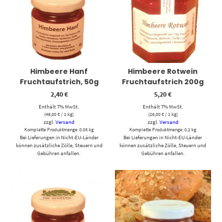
Himbeere Hanf
Himbeere Rotwein
Fruchtaufstrich, 50g
Fruchtaufstrich 200g
2,40
€
5,20
€
Enthält 7% MwSt.
Enthält 7% MwSt.
(
48,00
€
/ 1 kg)
(
26,00
€
/ 1 kg)
zzgl.
Versand
zzgl.
Versand
Komplette Produktmenge: 0.05 kg
Komplette Produktmenge: 0.2 kg
Bei Lieferungen in Nicht-EU-Länder
Bei Lieferungen in Nicht-EU-Länder
können zusätzliche Zölle, Steuern und
können zusätzliche Zölle, Steuern und
Gebühren anfallen.
Gebühren anfallen.