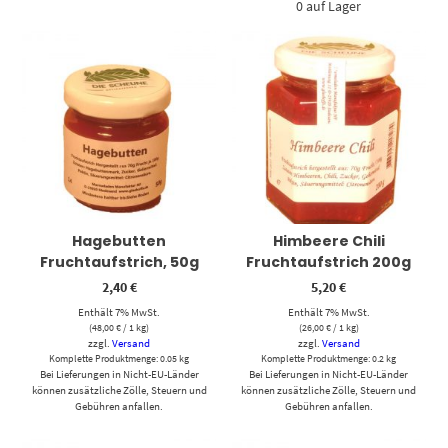
0 auf Lager
Hagebutten
Himbeere Chili
Fruchtaufstrich, 50g
Fruchtaufstrich 200g
2,40
€
5,20
€
Enthält 7% MwSt.
Enthält 7% MwSt.
(
48,00
€
/ 1 kg)
(
26,00
€
/ 1 kg)
zzgl.
Versand
zzgl.
Versand
Komplette Produktmenge: 0.05 kg
Komplette Produktmenge: 0.2 kg
Bei Lieferungen in Nicht-EU-Länder
Bei Lieferungen in Nicht-EU-Länder
können zusätzliche Zölle, Steuern und
können zusätzliche Zölle, Steuern und
Gebühren anfallen.
Gebühren anfallen.