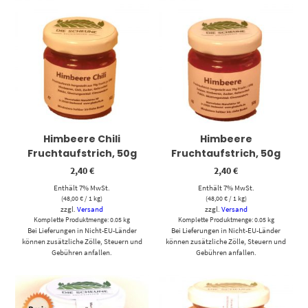
Himbeere Chili
Himbeere
Fruchtaufstrich, 50g
Fruchtaufstrich, 50g
2,40
€
2,40
€
Enthält 7% MwSt.
Enthält 7% MwSt.
(
48,00
€
/ 1 kg)
(
48,00
€
/ 1 kg)
zzgl.
Versand
zzgl.
Versand
Komplette Produktmenge: 0.05 kg
Komplette Produktmenge: 0.05 kg
Bei Lieferungen in Nicht-EU-Länder
Bei Lieferungen in Nicht-EU-Länder
können zusätzliche Zölle, Steuern und
können zusätzliche Zölle, Steuern und
Gebühren anfallen.
Gebühren anfallen.