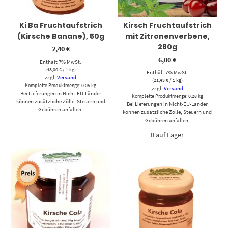
Ki Ba Fruchtaufstrich
Kirsch Fruchtaufstrich
(Kirsche Banane), 50g
mit Zitronenverbene,
280g
2,40
€
6,00
€
Enthält 7% MwSt.
(
48,00
€
/ 1 kg)
Enthält 7% MwSt.
zzgl.
Versand
(
21,43
€
/ 1 kg)
Komplette Produktmenge: 0.05 kg
zzgl.
Versand
Bei Lieferungen in Nicht-EU-Länder
Komplette Produktmenge: 0.28 kg
können zusätzliche Zölle, Steuern und
Bei Lieferungen in Nicht-EU-Länder
Gebühren anfallen.
können zusätzliche Zölle, Steuern und
Gebühren anfallen.
0 auf Lager