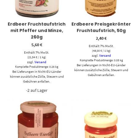
Erdbeer Fruchtaufstrich
Erdbeere Preisgekrönter
mit Pfeffer und Minze,
Fruchtaufstrich, 50g
260g
2,40
€
5,60
€
Enthält 7% MwSt.
(
48,00
€
/ 1 kg)
Enthält 7% MwSt.
zzgl.
Versand
(
21,54
€
/ 1 kg)
Komplette Produktmenge: 0.05 kg
zzgl.
Versand
Bei Lieferungen in Nicht-EU-Länder
Komplette Produktmenge: 0.26 kg
können zusätzliche Zölle, Steuern und
Bei Lieferungen in Nicht-EU-Länder
Gebühren anfallen.
können zusätzliche Zölle, Steuern und
Gebühren anfallen.
-2 auf Lager