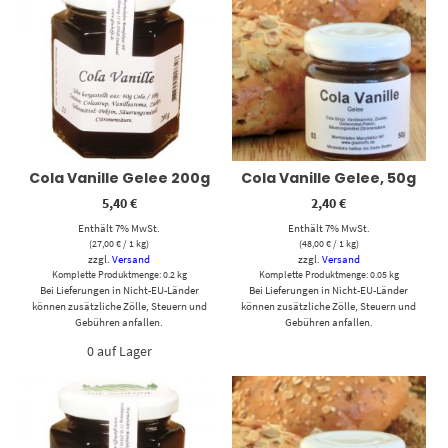
Cola Vanille Gelee 200g
Cola Vanille Gelee, 50g
5,40
€
2,40
€
Enthält 7% MwSt.
Enthält 7% MwSt.
(
27,00
€
/ 1 kg)
(
48,00
€
/ 1 kg)
zzgl.
Versand
zzgl.
Versand
Komplette Produktmenge: 0.2 kg
Komplette Produktmenge: 0.05 kg
Bei Lieferungen in Nicht-EU-Länder
Bei Lieferungen in Nicht-EU-Länder
können zusätzliche Zölle, Steuern und
können zusätzliche Zölle, Steuern und
Gebühren anfallen.
Gebühren anfallen.
0 auf Lager