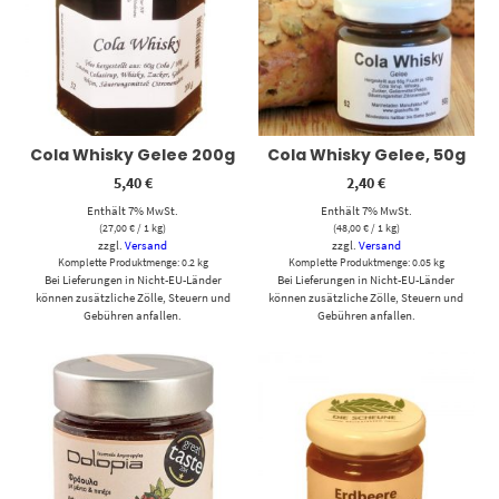
Cola Whisky Gelee 200g
Cola Whisky Gelee, 50g
5,40
€
2,40
€
Enthält 7% MwSt.
Enthält 7% MwSt.
(
27,00
€
/ 1 kg)
(
48,00
€
/ 1 kg)
zzgl.
Versand
zzgl.
Versand
Komplette Produktmenge: 0.2 kg
Komplette Produktmenge: 0.05 kg
Bei Lieferungen in Nicht-EU-Länder
Bei Lieferungen in Nicht-EU-Länder
können zusätzliche Zölle, Steuern und
können zusätzliche Zölle, Steuern und
Gebühren anfallen.
Gebühren anfallen.