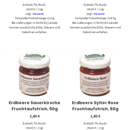
Enthält 7% MwSt.
Enthält 7% MwSt.
(
26,00
€
/ 1 kg)
(
48,00
€
/ 1 kg)
zzgl.
Versand
zzgl.
Versand
Komplette Produktmenge: 0.2 kg
Komplette Produktmenge: 0.05 kg
Bei Lieferungen in Nicht-EU-Länder
Bei Lieferungen in Nicht-EU-Länder
können zusätzliche Zölle, Steuern und
können zusätzliche Zölle, Steuern und
Gebühren anfallen.
Gebühren anfallen.
Erdbeere Sauerkirsche
Erdbeere Sylter Rose
Fruchtaufstrich, 50g
Fruchtaufstrich, 50g
2,40
€
2,40
€
Enthält 7% MwSt.
Enthält 7% MwSt.
(
48,00
€
/ 1 kg)
(
48,00
€
/ 1 kg)