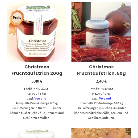
Christmas
Christmas
Fruchtaufstrich 200g
Fruchtaufstrich, 50g
5,40
€
2,40
€
Enthält 7% MwSt.
Enthält 7% MwSt.
(
27,00
€
/ 1 kg)
(
48,00
€
/ 1 kg)
zzgl.
Versand
zzgl.
Versand
Komplette Produktmenge: 0.2 kg
Komplette Produktmenge: 0.05 kg
Bei Lieferungen in Nicht-EU-Länder
Bei Lieferungen in Nicht-EU-Länder
können zusätzliche Zölle, Steuern und
können zusätzliche Zölle, Steuern und
Gebühren anfallen.
Gebühren anfallen.