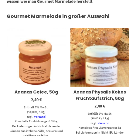
wissen wie man Gourmet Marmelade herstellt
.
Gourmet Marmelade in großer Auswahl
Ananas Gelee, 50g
Ananas Physalis Kokos
Fruchtaufstrich, 50g
2,40
€
2,40
€
Enthält 7% MwSt.
(
48,00
€
/ 1 kg)
Enthält 7% MwSt.
zzgl.
Versand
(
48,00
€
/ 1 kg)
Komplette Produktmenge: 0.05 kg
zzgl.
Versand
Bei Lieferungen in Nicht-EU-Länder
Komplette Produktmenge: 0.05 kg
können zusätzliche Zölle, Steuern und
Bei Lieferungen in Nicht-EU-Länder
Gebühren anfallen.