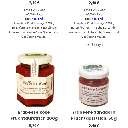
2,40
€
2,40
€
Enthält 7% MwSt.
Enthält 7% MwSt.
(
48,00
€
/ 1 kg)
(
48,00
€
/ 1 kg)
zzgl.
Versand
zzgl.
Versand
Komplette Produktmenge: 0.05 kg
Komplette Produktmenge: 0.05 kg
Bei Lieferungen in Nicht-EU-Länder
Bei Lieferungen in Nicht-EU-Länder
können zusätzliche Zölle, Steuern und
können zusätzliche Zölle, Steuern und
Gebühren anfallen.
Gebühren anfallen.
0 auf Lager
Erdbeere Rose
Erdbeere Sanddorn
Fruchtaufstrich 200g
Fruchtaufstrich, 50g
5,20
€
2,40
€