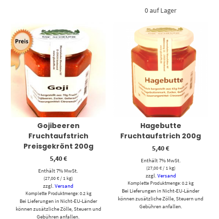
0 auf Lager
Gojibeeren
Hagebutte
Fruchtaufstrich
Fruchtaufstrich 200g
Preisgekrönt 200g
5,40
€
5,40
€
Enthält 7% MwSt.
(
27,00
€
/ 1 kg)
Enthält 7% MwSt.
zzgl.
Versand
(
27,00
€
/ 1 kg)
Komplette Produktmenge: 0.2 kg
zzgl.
Versand
Bei Lieferungen in Nicht-EU-Länder
Komplette Produktmenge: 0.2 kg
können zusätzliche Zölle, Steuern und
Bei Lieferungen in Nicht-EU-Länder
Gebühren anfallen.
können zusätzliche Zölle, Steuern und
Gebühren anfallen.