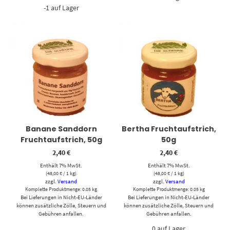
-1 auf Lager
Banane Sanddorn
Bertha Fruchtaufstrich,
Fruchtaufstrich, 50g
50g
2,40
€
2,40
€
Enthält 7% MwSt.
Enthält 7% MwSt.
(
48,00
€
/ 1 kg)
(
48,00
€
/ 1 kg)
zzgl.
Versand
zzgl.
Versand
Komplette Produktmenge: 0.05 kg
Komplette Produktmenge: 0.05 kg
Bei Lieferungen in Nicht-EU-Länder
Bei Lieferungen in Nicht-EU-Länder
können zusätzliche Zölle, Steuern und
können zusätzliche Zölle, Steuern und
Gebühren anfallen.
Gebühren anfallen.
0 auf Lager