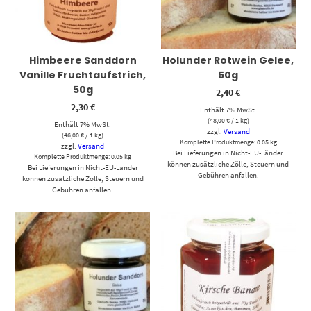
Himbeere Sanddorn
Holunder Rotwein Gelee,
Vanille Fruchtaufstrich,
50g
50g
2,40
€
2,30
€
Enthält 7% MwSt.
(
48,00
€
/ 1 kg)
Enthält 7% MwSt.
zzgl.
Versand
(
46,00
€
/ 1 kg)
Komplette Produktmenge: 0.05 kg
zzgl.
Versand
Bei Lieferungen in Nicht-EU-Länder
Komplette Produktmenge: 0.05 kg
können zusätzliche Zölle, Steuern und
Bei Lieferungen in Nicht-EU-Länder
Gebühren anfallen.
können zusätzliche Zölle, Steuern und
Gebühren anfallen.