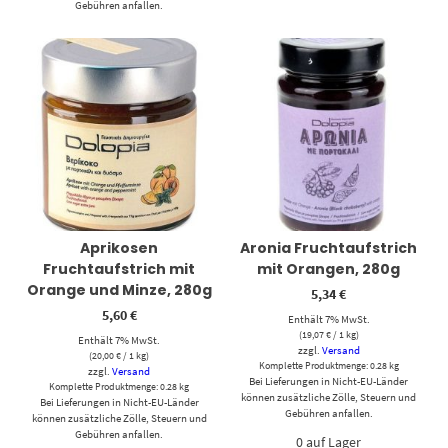
Gebühren anfallen.
Aprikosen
Aronia Fruchtaufstrich
Fruchtaufstrich mit
mit Orangen, 280g
Orange und Minze, 280g
5,34
€
5,60
€
Enthält 7% MwSt.
(
19,07
€
/ 1 kg)
Enthält 7% MwSt.
zzgl.
Versand
(
20,00
€
/ 1 kg)
Komplette Produktmenge: 0.28 kg
zzgl.
Versand
Bei Lieferungen in Nicht-EU-Länder
Komplette Produktmenge: 0.28 kg
können zusätzliche Zölle, Steuern und
Bei Lieferungen in Nicht-EU-Länder
Gebühren anfallen.
können zusätzliche Zölle, Steuern und
Gebühren anfallen.
0 auf Lager