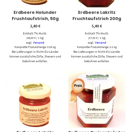
Erdbeere Holunder
Erdbeere Lakritz
Fruchtaufstrich, 50g
Fruchtaufstrich 200g
2,40
€
5,40
€
Enthält 7% MwSt.
Enthält 7% MwSt.
(
48,00
€
/ 1 kg)
(
27,00
€
/ 1 kg)
zzgl.
Versand
zzgl.
Versand
Komplette Produktmenge: 0.05 kg
Komplette Produktmenge: 0.2 kg
Bei Lieferungen in Nicht-EU-Länder
Bei Lieferungen in Nicht-EU-Länder
können zusätzliche Zölle, Steuern und
können zusätzliche Zölle, Steuern und
Gebühren anfallen.
Gebühren anfallen.