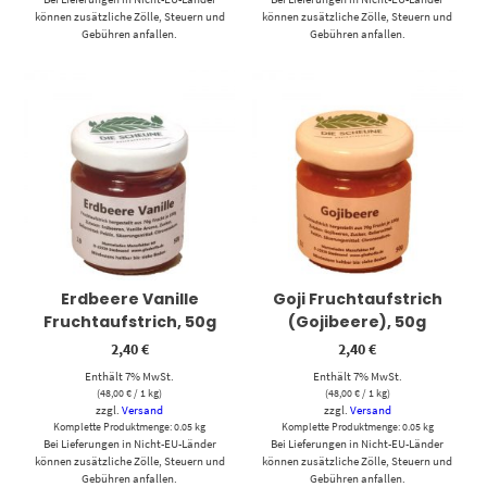
können zusätzliche Zölle, Steuern und
können zusätzliche Zölle, Steuern und
Gebühren anfallen.
Gebühren anfallen.
Erdbeere Vanille
Goji Fruchtaufstrich
Fruchtaufstrich, 50g
(Gojibeere), 50g
2,40
€
2,40
€
Enthält 7% MwSt.
Enthält 7% MwSt.
(
48,00
€
/ 1 kg)
(
48,00
€
/ 1 kg)
zzgl.
Versand
zzgl.
Versand
Komplette Produktmenge: 0.05 kg
Komplette Produktmenge: 0.05 kg
Bei Lieferungen in Nicht-EU-Länder
Bei Lieferungen in Nicht-EU-Länder
können zusätzliche Zölle, Steuern und
können zusätzliche Zölle, Steuern und
Gebühren anfallen.
Gebühren anfallen.