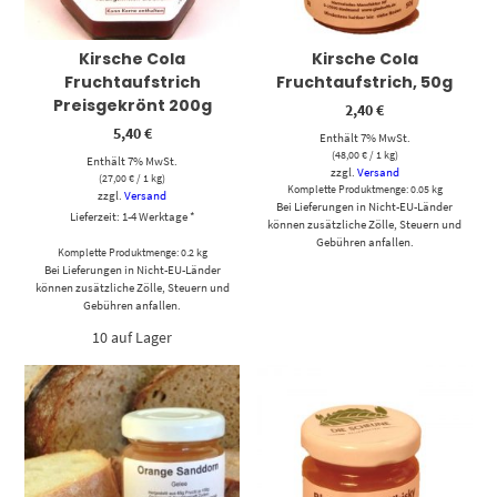
Kirsche Cola
Kirsche Cola
Fruchtaufstrich
Fruchtaufstrich, 50g
Preisgekrönt 200g
2,40
€
5,40
€
Enthält 7% MwSt.
(
48,00
€
/ 1 kg)
Enthält 7% MwSt.
zzgl.
Versand
(
27,00
€
/ 1 kg)
Komplette Produktmenge: 0.05 kg
zzgl.
Versand
Bei Lieferungen in Nicht-EU-Länder
Lieferzeit: 1-4 Werktage *
können zusätzliche Zölle, Steuern und
Gebühren anfallen.
Komplette Produktmenge: 0.2 kg
Bei Lieferungen in Nicht-EU-Länder
können zusätzliche Zölle, Steuern und
Gebühren anfallen.
10 auf Lager