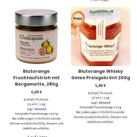
Blutorange
Blutorange Whisky
Fruchtaufstrich mit
Gelee Preisgekrönt 200g
Bergamotte, 280g
5,40
€
6,00
€
Enthält 7% MwSt.
(
27,00
€
/ 1 kg)
Enthält 7% MwSt.
zzgl.
Versand
(
21,43
€
/ 1 kg)
Komplette Produktmenge: 0.2 kg
zzgl.
Versand
Bei Lieferungen in Nicht-EU-Länder
Komplette Produktmenge: 0.28 kg
können zusätzliche Zölle, Steuern und
Bei Lieferungen in Nicht-EU-Länder
Gebühren anfallen.
können zusätzliche Zölle, Steuern und
Gebühren anfallen.
-1 auf Lager