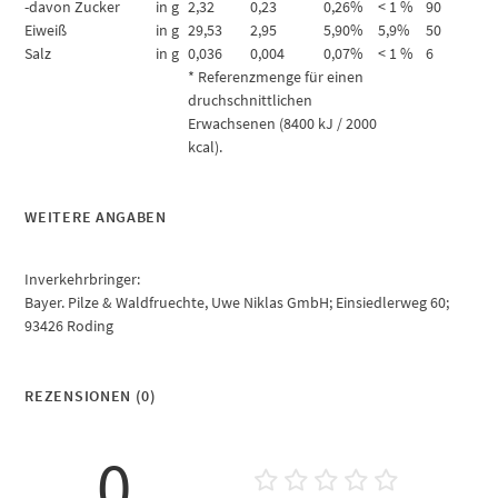
-davon Zucker
in g
2,32
0,23
0,26%
< 1 %
90
Eiweiß
in g
29,53
2,95
5,90%
5,9%
50
Salz
in g
0,036
0,004
0,07%
< 1 %
6
* Referenzmenge für einen
druchschnittlichen
Erwachsenen (8400 kJ / 2000
kcal).
WEITERE ANGABEN
Inverkehrbringer:
Bayer. Pilze & Waldfruechte, Uwe Niklas GmbH; Einsiedlerweg 60;
93426 Roding
REZENSIONEN (0)
0