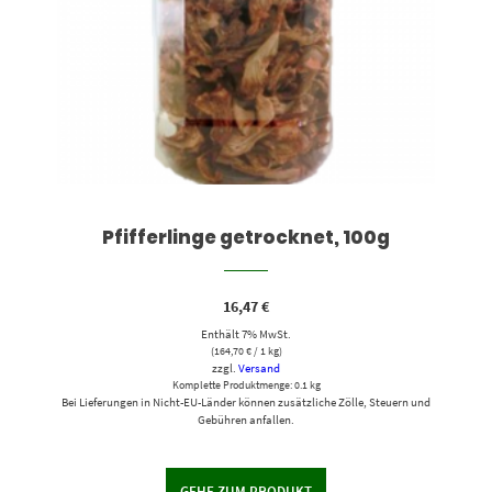
Pfifferlinge getrocknet, 100g
16,47
€
Enthält 7% MwSt.
(
164,70
€
/ 1 kg)
zzgl.
Versand
Komplette Produktmenge: 0.1 kg
Bei Lieferungen in Nicht-EU-Länder können zusätzliche Zölle, Steuern und
Gebühren anfallen.
GEHE ZUM PRODUKT