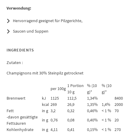
Verwendung:
Hervorragend geeignet für Pilzgerichte,
Saucen und Suppen
INGREDIENTS
Zutaten :
Champignons mit 30% Steinpilz getrocknet
1 Portion
% (10
% (10
per 100g
10 g
g)*
g)*
Brennwert
kJ
1125
112,5
1,34%
8400
kcal
269
26,9
1,35%
1,4%
2000
Fett
in g
3,2
0,32
0,46%
< 1 %
70
-davon gesättigte
in g
0,76
0,08
0,40%
< 1 %
20
Fettsäuren
Kohlenhydrate
in g
4,11
0,41
0,15%
< 1 %
270