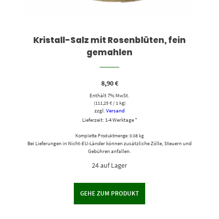
Kristall-Salz mit Rosenblüten, fein
gemahlen
8,90
€
Enthält 7% MwSt.
(
111,25
€
/ 1 kg)
zzgl.
Versand
Lieferzeit: 1-4 Werktage *
Komplette Produktmenge: 0.08 kg
Bei Lieferungen in Nicht-EU-Länder können zusätzliche Zölle, Steuern und
Gebühren anfallen.
24 auf Lager
GEHE ZUM PRODUKT