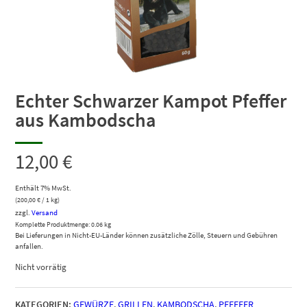
Echter Schwarzer Kampot Pfeffer
aus Kambodscha
12,00
€
Enthält 7% MwSt.
(
200,00
€
/ 1 kg)
zzgl.
Versand
Komplette Produktmenge: 0.06 kg
Bei Lieferungen in Nicht-EU-Länder können zusätzliche Zölle, Steuern und Gebühren
anfallen.
Nicht vorrätig
KATEGORIEN:
GEWÜRZE
,
GRILLEN
,
KAMBODSCHA
,
PFEFFER